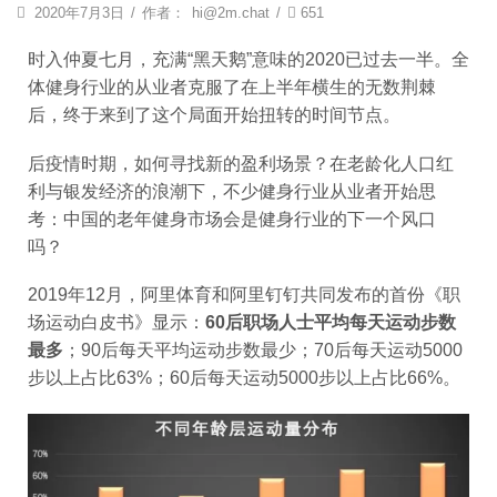
2020年7月3日
/
作者：
hi@2m.chat
/
651
时入仲夏七月，充满“黑天鹅”意味的2020已过去一半。全
体健身行业的从业者克服了在上半年横生的无数荆棘
后，终于来到了这个局面开始扭转的时间节点。
后疫情时期，如何寻找新的盈利场景？在老龄化人口红
利与银发经济的浪潮下，不少健身行业从业者开始思
考：中国的老年健身市场会是健身行业的下一个风口
吗？
2019年12月，阿里体育和阿里钉钉共同发布的首份《职
场运动白皮书》显示：
60后职场人士平均每天运动步数
最多
；90后每天平均运动步数最少；70后每天运动5000
步以上占比63%；60后每天运动5000步以上占比66%。