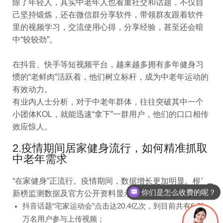
除了年轻人，其实中老年人也看重社交和话题，不仅自
己坚持锻炼，还在微信群分享软件，带领群友跟着软件
里的视频学习，交流使用心得，分享经验，甚至还会暗
中“较较劲”。
在抖音、快手等短视频平台，越来越多拥有多年健身习
惯的“老鲜肉”活跃着，他们树立标杆，成为中老年运动的
有效动力。
有业内人士分析，对于中老年群体，往往突破其中一个
小团体KOL，就能迅速“拿下”一群用户，他们的口口相传
效应惊人。
2.疫情期间居家健身流行，如何精准抓取
中老年需求
“在家健身”正流行。疫情期间，数据增长更加明显。根据
你们是怎么收费的呢？
新榜监测数据及官方公开资料显示：
现在有优惠活动么？
抖音话题“宅家运动会”点击达20.4亿次，到目前共有6.73
万名用户参与上传视频；