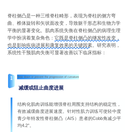
脊柱侧凸是一种三维脊柱畸形，表现为脊柱的侧方弯
曲、椎体旋转和矢状面改变，导致躯干形态和生物力学
平衡的显著变化。肌肉系统失衡在脊柱侧凸的病理生理
学中扮演着复杂角色：
它既是脊柱侧凸的继发性改变，
也是影响疾病进展和康复效果的关键因素
。研究表明，
系统性干预肌肉失衡可显著改善以下临床指标：
1
Slow down or prevent the progression of curvature
减缓或阻止曲度进展
结构化肌肉训练能增强脊柱周围支持结构的稳定性，
有效减缓曲度进展速度。针对性肌力训练可使轻中度
青少年特发性脊柱侧凸（AIS）患者的
Cobb角
减少平
均4.2°。